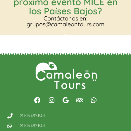
próximo evento MICE en
los Países Bajos?
Contáctanos en:
grupos@camaleontours.com
+31 615 467 640
+31 615 467 640