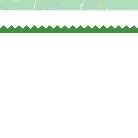
+31 615 4
+31 615 4
informac
Beemsterw
09:00h - 