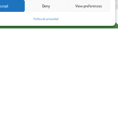
ccept
Deny
View preferences
Política de privacidad
¿Quieres organizar tu próximo evento MICE?
Conoce nuestras
excursiones en español