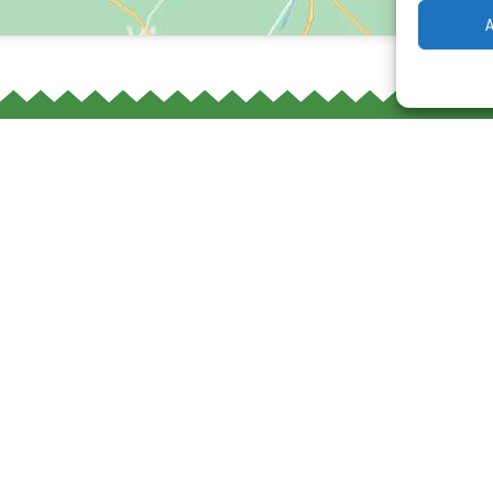
A
67 640
INFORMACIÓN
67 640
Únete a nuestro equipo
ion@camaleontours.com
Aviso legal
eg 1 1311 XC Almere- Paises Bajos
Política de privacidad
17:00h