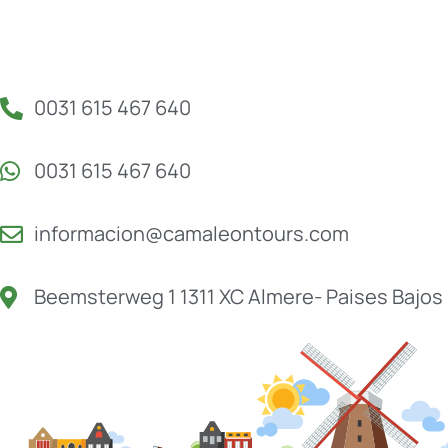
0031 615 467 640
0031 615 467 640
informacion@camaleontours.com
Beemsterweg 1 1311 XC Almere- Paises Bajos