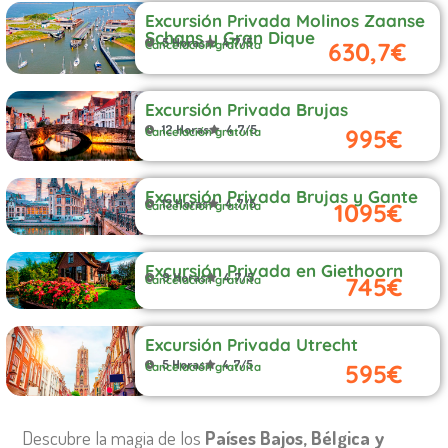
Excursión Privada Molinos Zaanse
Schans y Gran Dique
5 Horas
4.7/5
630,7€
Cancelación gratuita
Excursión Privada Brujas
12 Horas
4.7/5
995€
Cancelación gratuita
Excursión Privada Brujas y Gante
13 Horas
4.7/5
1095€
Cancelación gratuita
Excursión Privada en Giethoorn
9 Horas
4.7/5
745€
Cancelación gratuita
Excursión Privada Utrecht
5 Horas
4.7/5
595€
Cancelación gratuita
Descubre la magia de los
Países Bajos, Bélgica y