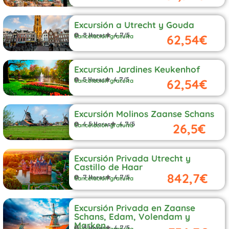
Excursión a Utrecht y Gouda
8 Horas
4.7/5
62,54€
Cancelación gratuita
Excursión Jardines Keukenhof
5 Horas
4.7/5
62,54€
Cancelación gratuita
Excursión Molinos Zaanse Schans
4.5 Horas
4.7/5
26,5€
Cancelación gratuita
Excursión Privada Utrecht y
Castillo de Haar
842,7€
7 Horas
4.7/5
Cancelación gratuita
Excursión Privada en Zaanse
Schans, Edam, Volendam y
Marken
8 Horas
4.7/5