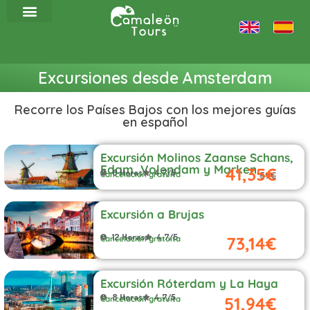
Excursiones desde Amsterdam
Recorre los Países Bajos con los mejores guías
en español
Excursión Molinos Zaanse Schans,
Edam, Volendam y Marken
41,35€
8 Horas
4.7/5
Cancelación gratuita
59€
Excursión a Brujas
12 Horas
4.7/5
73,14€
Cancelación gratuita
Excursión Róterdam y La Haya
8 Horas
4.7/5
51,94€
Cancelación gratuita