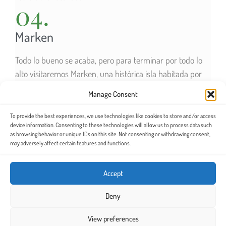
04.
Marken
Todo lo bueno se acaba, pero para terminar por todo lo
alto visitaremos Marken, una histórica isla habitada por
pescadores con una cultura muy particular. Aquí, el agua
Manage Consent
siempre ha complicado la vida de sus habitantes.
Descubriremos los desastres naturales que aquí
To provide the best experiences, we use technologies like cookies to store and/or access
device information. Consenting to these technologies will allow us to process data such
ocurrieron y como se adaptaron estos isleños a las
as browsing behavior or unique IDs on this site. Not consenting or withdrawing consent,
crecidas del mar. Para terminar la visita, abandonaremos
may adversely affect certain features and functions.
Marken por el dique que hoy en día la convierte en
península.
Accept
VER MAPA DEL ITINERARIO
Deny
View preferences