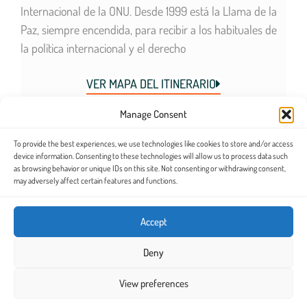
Internacional de la ONU. Desde 1999 está la Llama de la
Paz, siempre encendida, para recibir a los habituales de
la política internacional y el derecho
VER MAPA DEL ITINERARIO
Manage Consent
TESTIMONIOS
To provide the best experiences, we use technologies like cookies to store and/or access
device information. Consenting to these technologies will allow us to process data such
as browsing behavior or unique IDs on this site. Not consenting or withdrawing consent,
Simplemente EXTRAORDINARIO!! Puntualidad,
may adversely affect certain features and functions.
atención, amabilidad, paciencia, orientación y
todas las palabras buenas para el servicio
Accept
recibido que desde luego sin JORDI (nuestro
guía) nada hubiera sido posible... la explicación,
Deny
datos históricos, de interés, recomendaciones,
View preferences
todo... impecable! Quedamos fascinados!!
Gracias