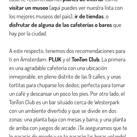
visitar un museo
(
aquí
puedes ver nuestra lista con
los mejores museos del país),
ir de tiendas
, o
disfrutar de alguna de
las cafeterías o bares
que
hay por la ciudad.
A este respecto, tenemos dos recomendaciones para
ti en Ámsterdam:
PLUK
y el
TonTon Club
. La primera
es una agradable cafetería con una ubicación
inmejorable, en pleno distrito de las 9 calles, y unas
tortitas para chuparse los dedos; perfecta para tomar
un café y descansar un poco los pies. Por otro lado, el
TonTon Club es un bar situado cerca de Westerpark
con un ambiente divertido y que se divide en dos
zonas: una planta baja con mesas y barra, y una planta
de arriba con juegos de arcade. ¡Te aseguramos que te
lo pasarás de miedo y se te pasarán las horas volando!