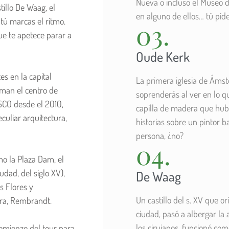
Nueva o incluso el Museo d
illo De Waag, el
en alguno de ellos… tú pide
 tú marcas el ritmo.
03.
ue te apetece parar a
Oude Kerk
s en la capital
La primera iglesia de Ámst
rman el centro de
soprenderás al ver en lo q
CO desde el 2010,
capilla de madera que hub
culiar arquitectura,
historias sobre un pintor 
persona, ¿no?
04.
mo la Plaza Dam, el
udad, del siglo XV),
De Waag
s Flores y
Un castillo del s. XV que o
ura, Rembrandt.
ciudad, pasó a albergar la
los cirujanos, funcionó c
 comienzo del tour para