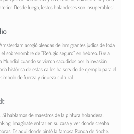
nterior. Desde luego, ¡estos holandeses son insuperables!
dío
Ámsterdam acogió oleadas de inmigrantes judíos de toda
e el sobrenombre de “Refugio seguro” en hebreo. Fue a
a Mundial cuando se vieron sacudidos por la invasión
ia histórica de estas calles ha servido de ejemplo para el
ímbolo de fuerza y riqueza cultural.
dt
. Si hablamos de maestros de la pintura holandesa,
king. Imagínate entrar en su casa y ver donde creaba
obras. Es aquí donde pintó la famosa Ronda de Noche.