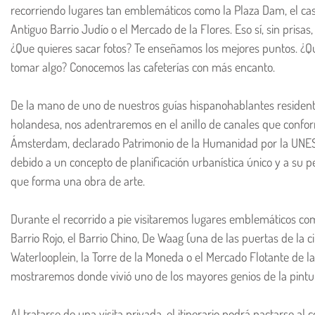
recorriendo lugares tan emblemáticos como la Plaza Dam, el cast
Antiguo Barrio Judío o el Mercado de la Flores. Eso sí, sin prisas,
¿Que quieres sacar fotos? Te enseñamos los mejores puntos. ¿Q
tomar algo? Conocemos las cafeterías con más encanto.
De la mano de uno de nuestros guías hispanohablantes residente
holandesa, nos adentraremos en el anillo de canales que confo
Ámsterdam, declarado Patrimonio de la Humanidad por la UNES
debido a un concepto de planificación urbanística único y a su pe
que forma una obra de arte.
Durante el recorrido a pie visitaremos lugares emblemáticos co
Barrio Rojo, el Barrio Chino, De Waag (una de las puertas de la ci
Waterlooplein, la Torre de la Moneda o el Mercado Flotante de la
mostraremos donde vivió uno de los mayores genios de la pint
Al tratarse de una visita privada, el itinerario podrá pactarse al