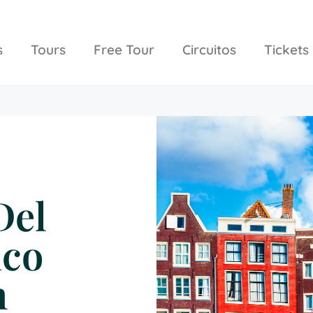
s
Tours
Free Tour
Circuitos
Tickets
Del
ico
m