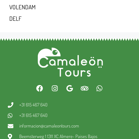
VOLENDAM
DELF
+31 615 467 640
+31 615 467 640
informacion@camaleontours.com
Beemsterweg 1 1311 XC Almere- Paises Bajos