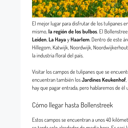
El mejor lugar para disfrutar de los tulipanes e
mismo,
la región de los bulbos
. El Bollenstre
Leiden
,
La Haya
y
Haarlem
. Dentro de este á
Hillegom, Katwijk, Noordwijk, Noordwijkerhout
la industria floral del país.
Visitar los campos de tulipanes que se encuent
encuentran también los
Jardines Keukenhof
,
hay que pagar entrada, pero hablaremos de él 
Cómo llegar hasta Bollenstreek
Estos campos se encuentran a unos 40 kilómet
se tarda solo alrededor de media hora. Es casi l