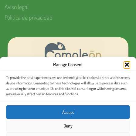
Aviso legal
Política de privacidad
Manage Consent
To provide the best experiences, we use technologies like cookies to store and/or access
¿Quieres organizar tu próximo evento MICE?
device information. Consenting to these technologies will allow us to process data such
as browsing behavior or unique IDs on this site. Not consenting or withdrawing consent,
may adversely affect certain features and functions.
Conoce nuestras
excursiones en español
Accept
Deny