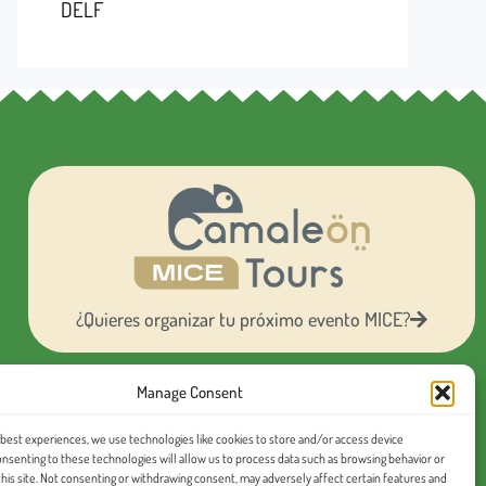
DELF
¿Quieres organizar tu próximo evento MICE?
Manage Consent
Conoce nuestras
excursiones en español
 best experiences, we use technologies like cookies to store and/or access device
onsenting to these technologies will allow us to process data such as browsing behavior or
this site. Not consenting or withdrawing consent, may adversely affect certain features and