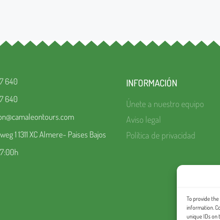
67 640
INFORMACIÓN
67 640
Únete a nuestro equipo
ion@camaleontours.com
Aviso legal
eg 1 1311 XC Almere- Paises Bajos
Política de privacidad
17:00h
To provide the
information. C
unique IDs on 