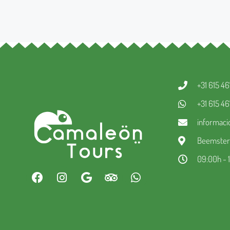
+31 615 4
+31 615 4
informac
Beemsterw
09:00h - 