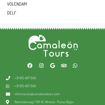
VOLENDAM
DELF
+31 615 467 640
+31 615 467 640
informacion@camaleontours.com
Beemsterweg 1 1311 XC Almere- Paises Bajos