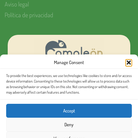
Aviso legal
Política de privacidad
Manage Consent
To provide the best experiences, we use technologies like cookies to store and/or access
¿Quieres organizar tu próximo evento MICE?
device information. Consenting to these technologies will allow us to process data such
as browsing behavior or unique IDs on this site. Not consenting or withdrawing consent,
may adversely affect certain features and functions.
Conoce nuestras
excursiones en español
Accept
Deny