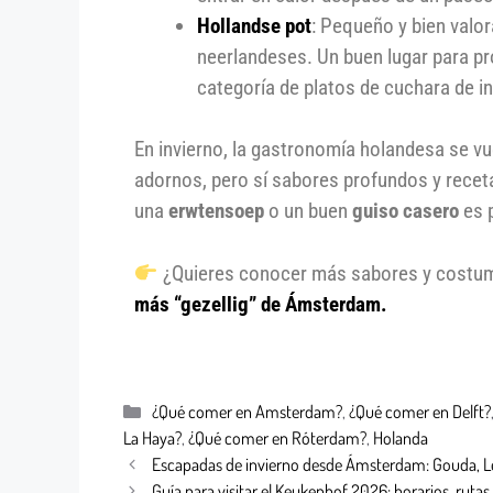
Hollandse pot
: Pequeño y bien valo
neerlandeses. Un buen lugar para pr
categoría de platos de cuchara de in
En invierno, la gastronomía holandesa se vu
adornos, pero sí sabores profundos y rece
una
erwtensoep
o un buen
guiso casero
es p
¿Quieres conocer más sabores y costum
más “gezellig” de Ámsterdam.
¿Qué comer en Amsterdam?
,
¿Qué comer en Delft?
La Haya?
,
¿Qué comer en Róterdam?
,
Holanda
Escapadas de invierno desde Ámsterdam: Gouda, L
Guía para visitar el Keukenhof 2026: horarios, rutas