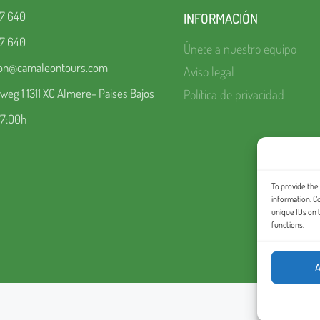
67 640
INFORMACIÓN
67 640
Únete a nuestro equipo
ion@camaleontours.com
Aviso legal
eg 1 1311 XC Almere- Paises Bajos
Política de privacidad
17:00h
To provide the
information. C
unique IDs on 
functions.
A