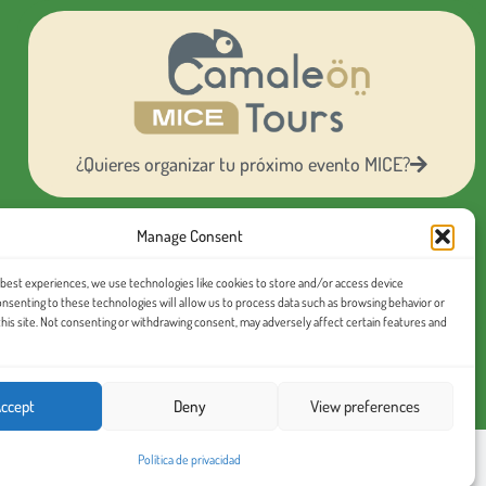
¿Quieres organizar tu próximo evento MICE?
Manage Consent
Conoce nuestras
excursiones en español
 best experiences, we use technologies like cookies to store and/or access device
onsenting to these technologies will allow us to process data such as browsing behavior or
this site. Not consenting or withdrawing consent, may adversely affect certain features and
ccept
Deny
View preferences
Política de privacidad