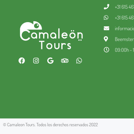
+31 615 4
+31 615 4
informac
Beemsterw
09:00h - 
© Camaleon Tours. Todos los derechos reservados 2022