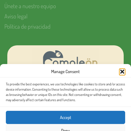
Únete a nuestro equipo
Aviso legal
Política de privacidad
Manage Consent
To provide the best experiences, we use technologies like cookies to store and/or access
¿Quieres organizar tu próximo evento MICE?
device information. Consenting to these technologies will allow us to process data such
as browsing behavior or unique IDs on this site. Not consenting or withdrawing consent,
may adversely affect certain features and functions.
Conoce nuestras
excursiones en español
Accept
Deny