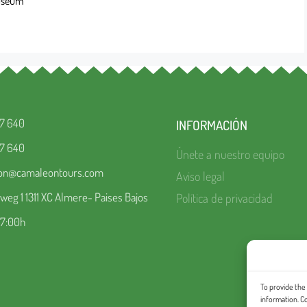
useum
67 640
INFORMACIÓN
67 640
Únete a nuestro equipo
ion@camaleontours.com
Aviso legal
eg 1 1311 XC Almere- Paises Bajos
Política de privacidad
17:00h
To provide the
information. C