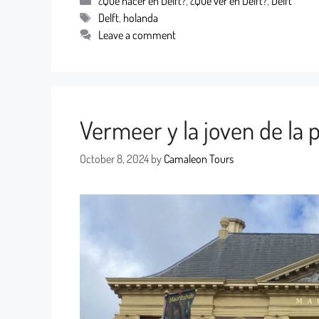
¿Qué hacer en Delft?
,
¿Qué ver en Delft?
,
Delft
Delft
,
holanda
Leave a comment
Vermeer y la joven de la 
October 8, 2024
by
Camaleon Tours