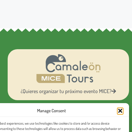
¿Quieres organizar tu próximo evento MICE?
Manage Consent
Conoce nuestras
excursiones en español
 best experiences, we use technologies like cookies to store and/or access device
onsenting to these technologies will allow us to process data such as browsing behavior or