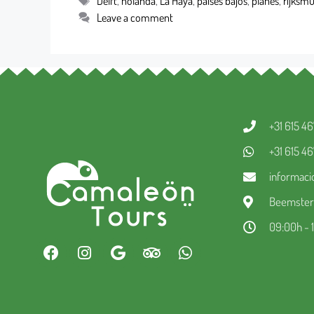
Delft
,
holanda
,
La Haya
,
paises bajos
,
planes
,
rijksm
Leave a comment
+31 615 4
+31 615 4
informac
Beemsterw
09:00h - 