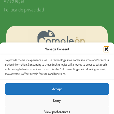
Aviso legal
Política de privacidad
Manage Consent
To provide the best experiences, we use technologies like cookies to store and/or access
¿Quieres organizar tu próximo evento MICE?
device information. Consenting to these technologies will allow us to process data such
as browsing behavior or unique IDs on this site. Not consenting or withdrawing consent,
may adversely affect certain features and functions.
Conoce nuestras
excursiones en español
Accept
Deny
View preferences